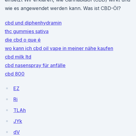
wie es angewendet werden kann. Was ist CBD-Öl?
cbd und diphenhydramin
thc gummies sativa
die cbd o que é
wo kann ich cbd oil vape in meiner nähe kaufen
cbd milk ltd
cbd nasenspray für anfälle
cbd 800
EZ
Ri
TLAh
JYk
dV