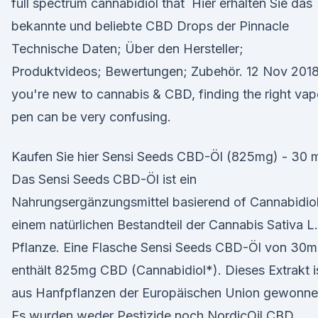
full spectrum cannabidiol that Hier erhalten Sie das
bekannte und beliebte CBD Drops der Pinnacle
Technische Daten; Über den Hersteller;
Produktvideos; Bewertungen; Zubehör. 12 Nov 2018
you're new to cannabis & CBD, finding the right vap
pen can be very confusing.
Kaufen Sie hier Sensi Seeds CBD-Öl (825mg) - 30 
Das Sensi Seeds CBD-Öl ist ein
Nahrungsergänzungsmittel basierend of Cannabidiol
einem natürlichen Bestandteil der Cannabis Sativa L.
Pflanze. Eine Flasche Sensi Seeds CBD-Öl von 30m
enthält 825mg CBD (Cannabidiol*). Dieses Extrakt i
aus Hanfpflanzen der Europäischen Union gewonne
Es wurden weder Pestizide noch NordicOil CBD