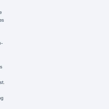
e
es
D-
ls
st.
ng