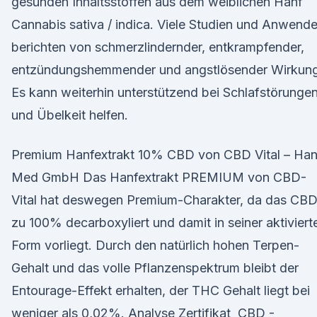
gesunden Inhaltsstoffen aus dem weiblichen Hanf
Cannabis sativa / indica. Viele Studien und Anwende
berichten von schmerzlindernder, entkrampfender,
entzündungshemmender und angstlösender Wirkung
Es kann weiterhin unterstützend bei Schlafstörunge
und Übelkeit helfen.
Premium Hanfextrakt 10% CBD von CBD Vital – Han
Med GmbH Das Hanfextrakt PREMIUM von CBD-
Vital hat deswegen Premium-Charakter, da das CB
zu 100% decarboxyliert und damit in seiner aktiviert
Form vorliegt. Durch den natürlich hohen Terpen-
Gehalt und das volle Pflanzenspektrum bleibt der
Entourage-Effekt erhalten, der THC Gehalt liegt bei
weniger als 0,02%. Analyse Zertifikat ️ CBD -